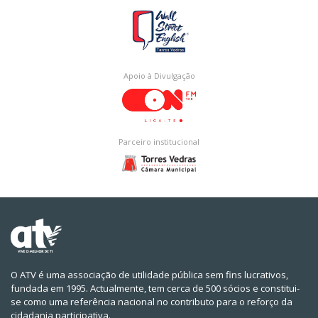
Apoio à Divulgação
Parceiro institucional
O ATV é uma associação de utilidade pública sem fins lucrativos,
fundada em 1995. Actualmente, tem cerca de 500 sócios e constitui-
se como uma referência nacional no contributo para o reforço da
cidadania participativa.