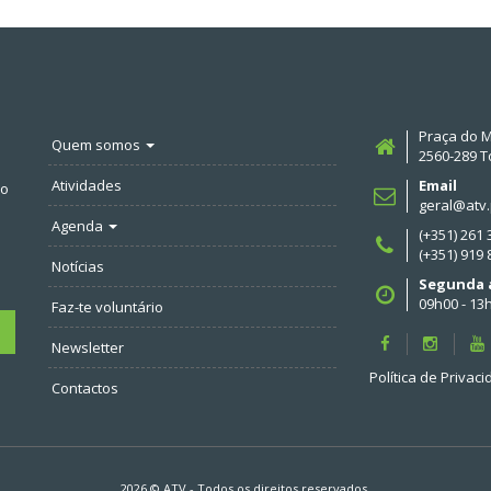
Praça do M
Quem somos
2560-289 T
Atividades
Email
no
geral@atv.
Agenda
(+351) 261
(+351) 919
Notícias
Segunda a
09h00 - 13
Faz-te voluntário
Newsletter
Política de Privac
Contactos
2026 © ATV - Todos os direitos reservados.