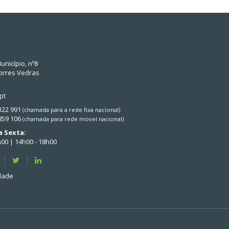
unicípio, nº8
orres Vedras
pt
 322 991
(chamada para a rede fixa nacional)
 859 106
(chamada para rede movel nacional)
 Sexta:
h00 | 14h00 - 18h00
idade