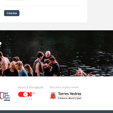
Cinema
?
Apoio à Divulgação
Parceiro institucional