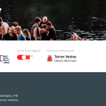
?
Apoio à Divulgação
Parceiro institucional
unicípio, nº8
orres Vedras