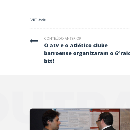
PARTILHAR:
CONTEÚDO ANTERIOR
o atv e o atlético clube
barroense organizaram o 6ºrai
btt!
OUTRA