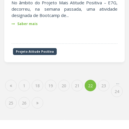
No âmbito do Projeto Mais Atitude Positiva – E7G,
decorreu, na semana passada, uma atividade
designada de Bootcamp de...
Saber mais
Projeto Atitude Positiva
…
1
18
19
20
21
22
23
24
25
26