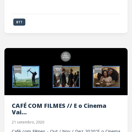
BTT
CAFÉ COM FILMES // E o Cinema
Vai...
21 setembro, 2020
Café com Filmes - Out / Nov / Dez 2020"E o Cinema