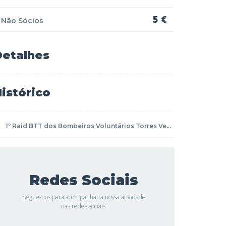
5 €
Não Sócios
Detalhes
istórico
1º Raid BTT dos Bombeiros Voluntários Torres Ve...
Redes Sociais
Segue-nos para acompanhar a nossa atividade
nas redes sociais.