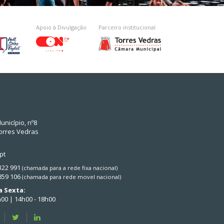
Apoio à Divulgação
Parceiro institucional
unicípio, nº8
orres Vedras
pt
 322 991
(chamada para a rede fixa nacional)
 859 106
(chamada para rede movel nacional)
 Sexta:
h00 | 14h00 - 18h00