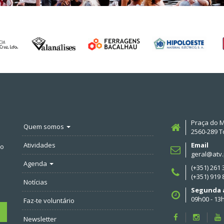
Praça do M
Quem somos
2560-289 T
Atividades
Email
no
geral@atv.
Agenda
(+351) 261
(+351) 919
Notícias
Segunda a
09h00 - 13
Faz-te voluntário
Newsletter