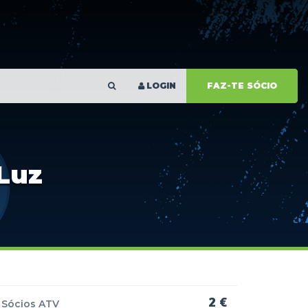
LOGIN
FAZ-TE SÓCIO
 Luz
2 €
Sócios ATV