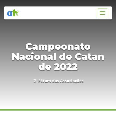
Toggle
navigati
Campeonato
Nacional de Catan
de 2022
Fórum das Associações