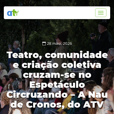
Toggle
navigati
28 maio, 2026
Teatro, comunidade
e criação coletiva
cruzam-se no
Espetáculo
Circruzando – A Nau
de Cronos, do ATV