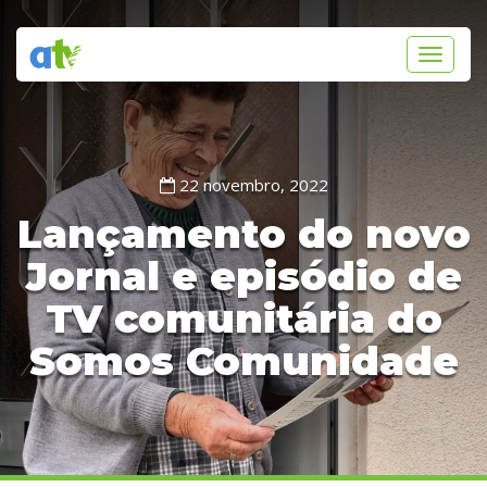
Toggle
navigati
22 novembro, 2022
Lançamento do novo
Jornal e episódio de
TV comunitária do
Somos Comunidade