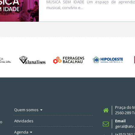
MÚSICA SEM IDADE Um espaço de aprendi
musical, convívio e...
Praça do M
Quem somos
2560-289 T
Atividades
Email
no
geral@atv.
Agenda
(+351) 261