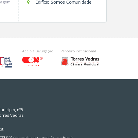
zagem
Edifício Somos Comunidade
Apoio à Divulgação
Parceiro institucional
unicípio, nº8
orres Vedras
pt
 322 991
(chamada para a rede fixa nacional)