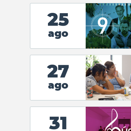
25
ago
27
ago
31