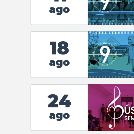
ago
18
ago
24
ago