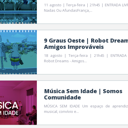
11 agosto | Terça-feira | 21h45 | ENTRADA LI
Nadas Ou AfundasFrança,...
9 Graus Oeste | Robot Dream
Amigos Improváveis
18 agosto | Terça-feira | 21h45 | ENTRADA 
Robot Dreams - Amigos...
Música Sem Idade | Somos
Comunidade
MÚSICA SEM IDADE Um espaço de aprendi
musical, convívio e...